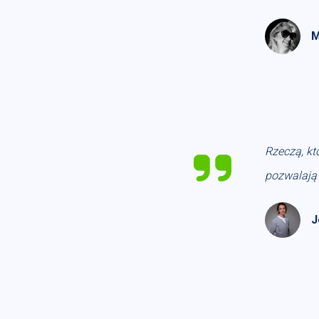
M
Rzeczą, kt
pozwalają
J