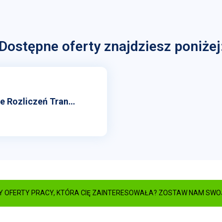
Dostępne oferty znajdziesz poniżej
Asystent/ka w Wydziale Rozliczeń Transakcji
Y OFERTY PRACY, KTÓRA CIĘ ZAINTERESOWAŁA? ZOSTAW NAM SWOJ