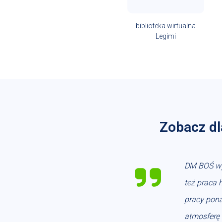
biblioteka wirtualna
Legimi
Zobacz dl
DM BOŚ wyr
też praca 
pracy pona
atmosferę 