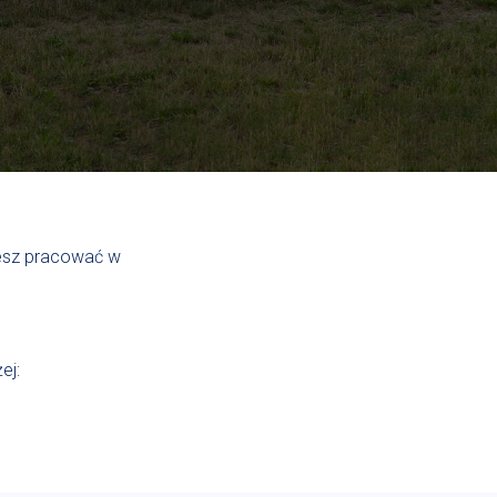
cesz pracować w
ej: